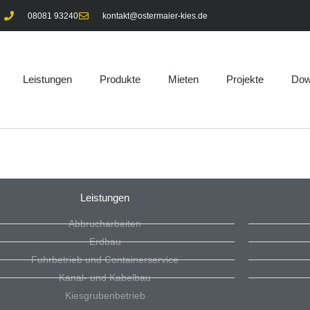
08081 93240
kontakt@ostermaier-kies.de
Leistungen
Produkte
Mieten
Projekte
Dow
Leistungen
Abbrucharbeiten
Erdbau
Fuhrbetrieb und Containerservice
Kanal- und Kabelbau
Kiesgrubenbetrieb