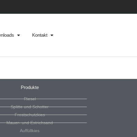
nloads
Kontakt
Produkte
Riesel
Splitte und Schotter
Frostschutzkies
Mauer- und Estrichsand
Auffüllkies